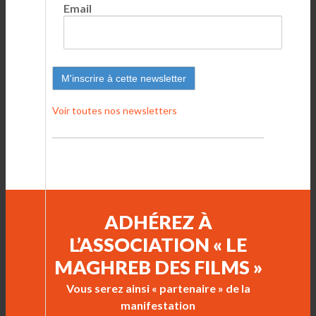
Email
Voir toutes nos newsletters
ADHÉREZ À
L’ASSOCIATION « LE
MAGHREB DES FILMS »
Vous serez ainsi « partenaire » de la
manifestation