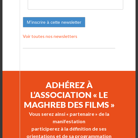
Voir toutes nos newsletters
ADHÉREZ À
L’ASSOCIATION « LE
MAGHREB DES FILMS »
Vous serez ainsi « partenaire » de la
manifestation
participerez à la définition de ses
orientations et de sa programmation