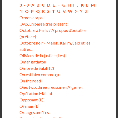
0-9
A
B
C
D
E
F
G
H
I
J
K
L
M
N
O
P
Q
R
S
T
U
V
W
X
Y
Z
O mon corps !
OAS, un passé très présent
Octobre à Paris / A propos d’octobre
(préface)
Octobre noir - Malek, Karim, Saïd et les
autres...
Oliviers de la justice (Les)
Omar gatlatou
Ombre de Salah (L’)
On est bien comme ça
On the road
One, two, three : réussir en Algérie !
Opération Maillot
Opposant (L’)
Oranais (L’)
Oranges amères