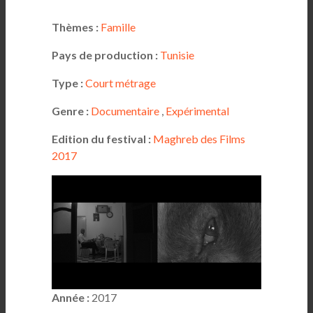
Thèmes :
Famille
Pays de production :
Tunisie
Type :
Court métrage
Genre :
Documentaire
,
Expérimental
Edition du festival :
Maghreb des Films
2017
Année :
2017