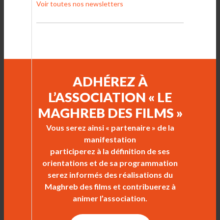
Voir toutes nos newsletters
ADHÉREZ À
L’ASSOCIATION « LE
MAGHREB DES FILMS »
Vous serez ainsi « partenaire » de la
manifestation
participerez à la définition de ses
orientations et de sa programmation
serez informés des réalisations du
Maghreb des films et contribuerez à
animer l’association.