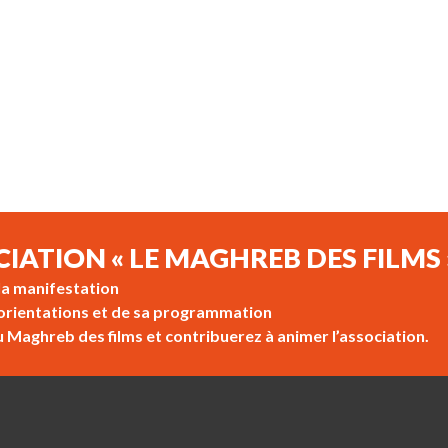
CIATION « LE MAGHREB DES FILMS 
 la manifestation
s orientations et de sa programmation
u Maghreb des films et contribuerez à animer l’association.