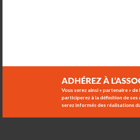
ADHÉREZ À L’ASSO
Vous serez ainsi « partenaire » de
participerez à la définition de se
serez informés des réalisations d