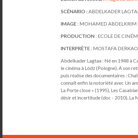
SCÉNARIO :
ABDELKADER LAGTA
IMAGE
: MOHAMED ABDELKRIM 
PRODUCTION
: ECOLE DE CINÉM
INTERPRÈTE
: MOSTAFA DERKAO
Abdelkader Lagtaa : Né en 1948 à C
le cinéma à Lódz (Pologne). A son reto
puis réalise des documentaires : Chaïb
connaît enfin la notoriété avec Un a
La Porte close » (1995), Les Casabla
désir et incertitude (doc - 2010), La 