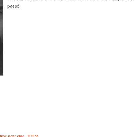
passé.
lms nov. déc. 2019