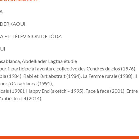
A
DERKAOUI.
A ET TÉLÉVISION DE LÓDZ.
UI
asablanca, Abdelkader Lagtaa étudie
ur, il participe à l’aventure collective des Cendres du clos (1976),
ia (1984), Rabî et l’art abstrait (1984), La Femme rurale (1988). Il
mour à Casablanca (1991),
ncais (1998), Happy End (sketch – 1995), Face à face (2001), Entre
Moitié du ciel (2014).