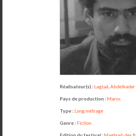
Réalisateur(s) :
Lagtaâ, Abdelkader
Pays de production :
Maroc
Type :
Long métrage
Genre :
Fiction
Edition du festival :
Maghreb des fi