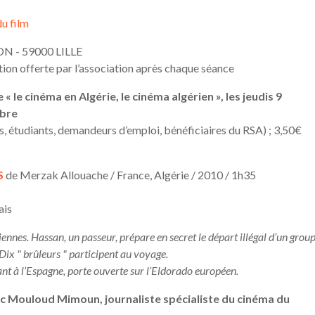
du film
ON - 59000 LILLE
ation offerte par l’association après chaque séance
« le cinéma en Algérie, le cinéma algérien », les jeudis 9
mbre
éens, étudiants, demandeurs d’emploi, bénéficiaires du RSA) ; 3,50€
S
de Merzak Allouache / France, Algérie / 2010 / 1h35
ais
nes. Hassan, un passeur, prépare en secret le départ illégal d’un grou
Dix " brûleurs " participent au voyage.
ant à l’Espagne, porte ouverte sur l’Eldorado européen.
ec Mouloud Mimoun, journaliste spécialiste du cinéma du