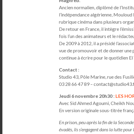
Maghreb
.
Ancien normalien, diplômé de l’Instit
l’indépendance algérienne, Mouloud Mi
rubrique cinéma dans plusieurs organ
De retour en France, il intègre l’émis
fois l’un des animateurs et le rédacteu
De 2009 à 2012, il a présidé l’associ
vue de promouvoir et de donner une plu
continue à écrire pour le quotidien El
Contact
:
Studio 43, Pôle Marine, rue des Fusi
03 28 66 47 89 – contact@studio43.f
Jeudi 6 novembre 20h30
:
LES HOR
Avec Sid Ahmed Agoumi, Cheikh No
En version originale sous-titrée franç
En prison, peu après la fin de la Second
évadés, ils s’engagent dans la lutte pour 