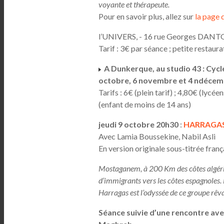
voyante et thérapeute.
Pour en savoir plus, allez sur
la page 
l’UNIVERS, - 16 rue Georges DANT
Tarif : 3€ par séance ; petite restaur
A Dunkerque, au studio 43 : Cycle 
octobre, 6 novembre et 4 ndéce
Tarifs : 6€ (plein tarif) ; 4,80€ (lyc
(enfant de moins de 14 ans)
jeudi 9 octobre 20h30
:
HARRAGA
Avec Lamia Boussekine, Nabil Asli
En version originale sous-titrée franç
Mostaganem, à 200 Km des côtes algérien
d’immigrants vers les côtes espagnoles. 
Harragas est l’odyssée de ce groupe rêv
Séance suivie d’une rencontre av