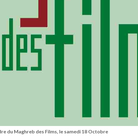
cadre du Maghreb des Films, le samedi 18 Octobre