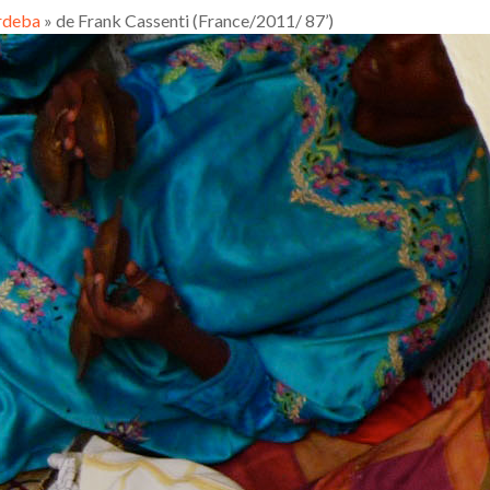
erdeba
» de Frank Cassenti (France/2011/ 87’)