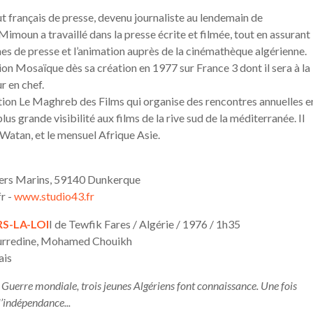
ut français de presse, devenu journaliste au lendemain de
moun a travaillé dans la presse écrite et filmée, tout en assurant 
es de presse et l’animation auprès de la cinémathèque algérienne.
sion Mosaïque dès sa création en 1977 sur France 3 dont il sera à la
r en chef.
ation Le Maghreb des Films qui organise des rencontres annuelles e
s grande visibilité aux films de la rive sud de la méditerranée. Il
 Watan, et le mensuel Afrique Asie.
liers Marins, 59140 Dunkerque
r -
www.studio43.fr
S-LA-LOI
I de Tewfik Fares / Algérie / 1976 / 1h35
urredine, Mohamed Chouikh
ais
e Guerre mondiale, trois jeunes Algériens font connaissance. Une fois
l’indépendance...