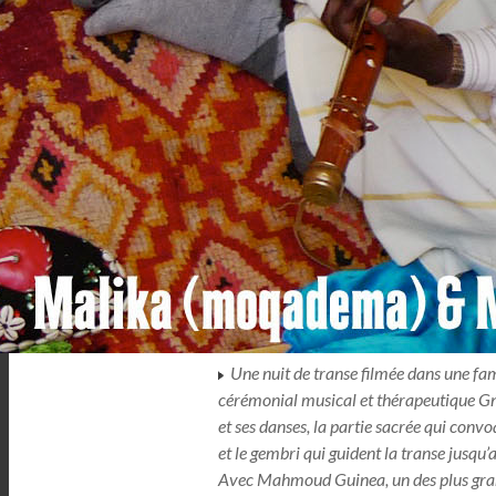
Une nuit de transe filmée dans une fa
cérémonial musical et thérapeutique Gnaw
et ses danses, la partie sacrée qui convo
et le gembri qui guident la transe jusqu’a
Avec Mahmoud Guinea, un des plus gr