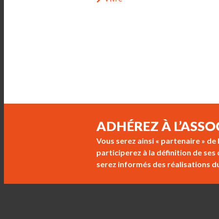
ADHÉREZ À L’ASSO
Vous serez ainsi « partenaire » de
participerez à la définition de se
serez informés des réalisations d