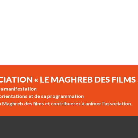
CIATION « LE MAGHREB DES FILMS 
 la manifestation
s orientations et de sa programmation
u Maghreb des films et contribuerez à animer l’association.