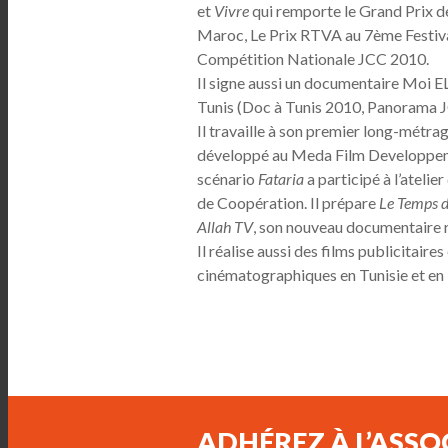
et
Vivre
qui remporte le Grand Prix d
Maroc, Le Prix RTVA au 7ème Festival 
Compétition Nationale JCC 2010.
Il signe aussi un documentaire Moi EL
Tunis (Doc à Tunis 2010, Panorama 
Il travaille à son premier long-métra
développé au Meda Film Developpeme
scénario
Fataria
a participé à l’atelie
de Coopération. Il prépare
Le Temps 
Allah TV
, son nouveau documentaire
Il réalise aussi des films publicitaire
cinématographiques en Tunisie et en Fr
ADHÉREZ À L’ASSO