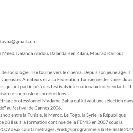
idtayaa@gmail.com
 Miled, Dalanda Abdou, Dalanda Ben Kilani, Mourad Karrout
e sociologie, il se tourne vers le cinéma. Depuis son jeune âge, il
s Cinéastes Amateurs et à La Fédération Tunisienne des Ciné-clubs
s qui ont participé à des festivals internationaux indépendants. Il
alisateur sur plusieurs productions.
métrage professionnel Madame Bahja qui lui vaut une sélection dan
e" au festival de Cannes 2006.
kshop entre la Tunisie, le Maroc, Le Togo, la Syrie, la République
ce où il suit la formation continue de la FEMIS en 2007 sous la
n 2009 deux courts métrages,
Prestige
programmé à la Berlinale 201