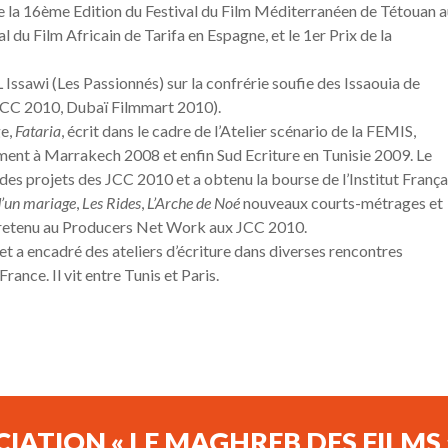
e la 16ème Edition du Festival du Film Méditerranéen de Tétouan 
du Film Africain de Tarifa en Espagne, et le 1er Prix de la
 Issawi (Les Passionnés) sur la confrérie soufie des Issaouia de
JCC 2010, Dubaï Filmmart 2010).
ge,
Fataria
, écrit dans le cadre de l’Atelier scénario de la FEMIS,
nt à Marrakech 2008 et enfin Sud Ecriture en Tunisie 2009. Le
r des projets des JCC 2010 et a obtenu la bourse de l’Institut França
d’un mariage
,
Les Rides
,
L’Arche de Noé
nouveaux courts-métrages et
 retenu au Producers Net Work aux JCC 2010.
s et a encadré des ateliers d’écriture dans diverses rencontres
ance. Il vit entre Tunis et Paris.
CIATION « LE MAGHREB DES FILMS 