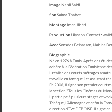
Image
Nabil Saïdi
Son
Salma Thabet
Montage
Imen Jibéri
Production
Ulysson. Contact : wal
Avec
Sonsdos Belhassan, Nabiha Ben
Biographie
Né en 1976 à Tunis. Après des études d
adhère à la Fédération Tunisienne de
Il réalise des courts métrages amateur
travaille en tant que 1er assistant ré
En 2006, il signe son premier court 
la section "Tous les Cinémas du Mond
Il participe à plusieurs stages et wor
Tchèque, L’Allemagne et enfin la Fran
direction d’Eve DEBOISE. Il signe e